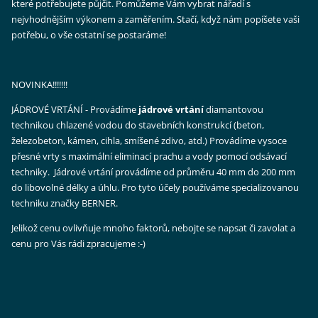
které potřebujete
půjčit
. Pomůžeme Vám vybrat nářadí s
nejvhodnějším výkonem a zaměřením. Stačí, když nám popíšete vaši
potřebu, o vše ostatní se postaráme!
NOVINKA!!!!!!!
JÁDROVÉ VRTÁNÍ - Provádíme
jádrové vrtání
diamantovou
technikou chlazené vodou do stavebních konstrukcí (beton,
železobeton, kámen, cihla, smíšené zdivo, atd.) Provádíme vysoce
přesné vrty s maximální eliminací prachu a vody pomocí odsávací
techniky. Jádrové vrtání provádíme od průměru 40 mm do 200 mm
do libovolné délky a úhlu. Pro tyto účely používáme specializovanou
techniku značky BERNER.
Jelikož cenu ovlivňuje mnoho faktorů, nebojte se napsat či zavolat a
cenu pro Vás rádi zpracujeme :-)