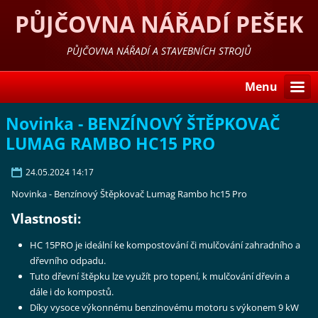
PŮJČOVNA NÁŘADÍ PEŠEK
LIBEREC
PŮJČOVNA NÁŘADÍ A STAVEBNÍCH STROJŮ
Menu
Novinka - BENZÍNOVÝ ŠTĚPKOVAČ
LUMAG RAMBO HC15 PRO
24.05.2024 14:17
Novinka - Benzínový Štěpkovač Lumag Rambo hc15 Pro
Vlastnosti:
HC 15PRO je ideální ke kompostování či mulčování zahradního a
dřevního odpadu.
Tuto dřevní štěpku lze využít pro topení, k mulčování dřevin a
dále i do kompostů.
Díky vysoce výkonnému benzinovému motoru s výkonem 9 kW