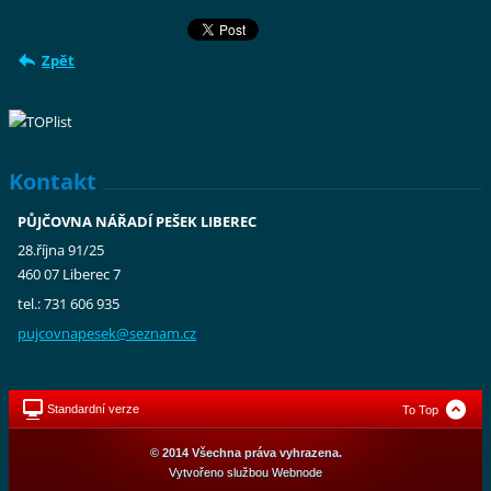
Zpět
Kontakt
PŮJČOVNA NÁŘADÍ PEŠEK LIBEREC
28.října 91/25
460 07 Liberec 7
tel.: 731 606 935
pujcovna
pesek@se
znam.cz
Standardní verze
To Top
© 2014 Všechna práva vyhrazena.
Vytvořeno službou
Webnode