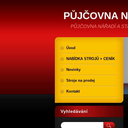
PŮJČOVNA N
LIBEREC
PŮJČOVNA NÁŘADÍ A S
Úvod
NABÍDKA STROJŮ + CENÍK
Novinky
Stroje na prodej
Kontakt
Vyhledávání