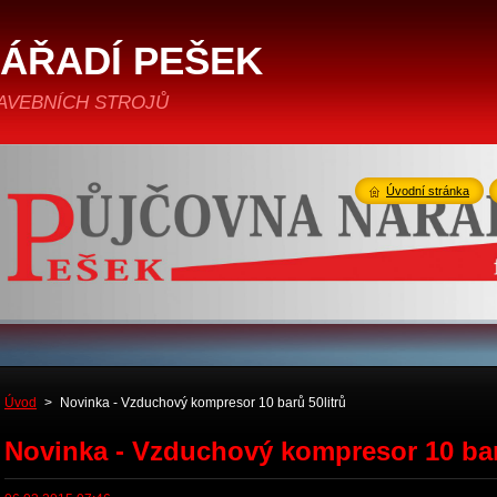
ÁŘADÍ PEŠEK
TAVEBNÍCH STROJŮ
Úvodní stránka
Úvod
>
Novinka - Vzduchový kompresor 10 barů 50litrů
Novinka - Vzduchový kompresor 10 bar