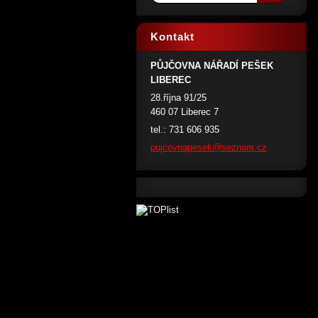
Kontakt
PŮJČOVNA NÁŘADÍ PEŠEK
LIBEREC
28.října 91/25
460 07 Liberec 7
tel.: 731 606 935
pujcovna
pesek@se
znam.cz