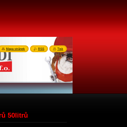
Mapa stránek
RSS
Tisk
ů 50litrů