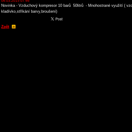
06.03.2015 07:46
Novinka - Vzduchový kompresor 10 barů 50litrů - Mnohostrané využití ( v
kladívko,stříkání barvy,broušení)
Zpět