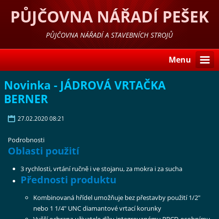
PŮJČOVNA NÁŘADÍ PEŠEK
LIBEREC
PŮJČOVNA NÁŘADÍ A STAVEBNÍCH STROJŮ
Menu
Novinka - JÁDROVÁ VRTAČKA
BERNER
27.02.2020 08:21
Podrobnosti
Oblasti použití
3 rychlosti, vrtání ručně i ve stojanu, za mokra i za sucha
Přednosti produktu
Kombinovaná hřídel umožňuje bez přestavby použití 1/2"
nebo 1 1/4" UNC diamantové vrtací korunky
Vyšší ochrana uživatele díky integrovanému PRCD-osobnímu