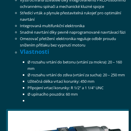
ochrannému spínači a mechanické kluzné spojce
Středící vrták a plynule přestavitelná rukojeť pro optimální
navrtání
Integrovaná multifunkční elektronika
Snadné navrtání díky pevně naprogramované navrtávací fázi
Omezovač přetížení: elektronika reguluje odběr proudu
snížením přítlaku bez vypnutí motoru
Vlastnosti
Ø rozsahu vrtání do betonu (vrtání za mokra): 20 – 160
mm
Ø rozsahu vrtání do zdiva (vrtání za sucha): 20 – 250 mm
Užitečná délka vrtací korunky: 450 mm
Připojení vrtací korunky: R 1/2" a 1 1/4" UNC
Ø upínacího pouzdra: 60 mm