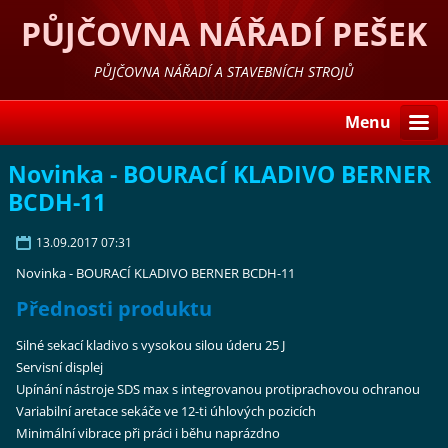
PŮJČOVNA NÁŘADÍ PEŠEK
LIBEREC
PŮJČOVNA NÁŘADÍ A STAVEBNÍCH STROJŮ
Menu
Novinka - BOURACÍ KLADIVO BERNER
BCDH-11
13.09.2017 07:31
Novinka - BOURACÍ KLADIVO BERNER BCDH-11
Přednosti produktu
Silné sekací kladivo s vysokou silou úderu 25 J
Servisní displej
Upínání nástroje SDS max s integrovanou protiprachovou ochranou
Variabilní aretace sekáče ve 12-ti úhlových pozicích
Minimální vibrace při práci i běhu naprázdno