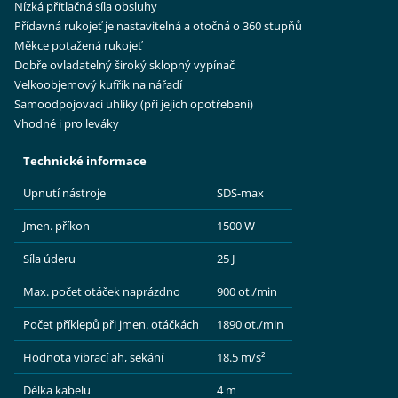
Nízká přítlačná síla obsluhy
Přídavná rukojeť je nastavitelná a otočná o 360 stupňů
Měkce potažená rukojeť
Dobře ovladatelný široký sklopný vypínač
Velkoobjemový kufřík na nářadí
Samoodpojovací uhlíky (při jejich opotřebení)
Vhodné i pro leváky
Technické informace
Upnutí nástroje
SDS-max
Jmen. příkon
1500 W
Síla úderu
25 J
Max. počet otáček naprázdno
900 ot./min
Počet příklepů při jmen. otáčkách
1890 ot./min
Hodnota vibrací ah, sekání
18.5 m/s²
Délka kabelu
4 m