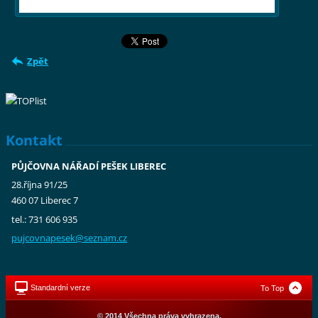
Zpět
Kontakt
PŮJČOVNA NÁŘADÍ PEŠEK LIBEREC
28.října 91/25
460 07 Liberec 7
tel.: 731 606 935
pujcovna
pesek@se
znam.cz
Standardní verze
To Top
© 2014 Všechna práva vyhrazena.