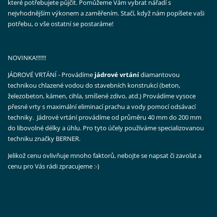
které potřebujete
půjčit
. Pomůžeme Vám vybrat nářadí s
nejvhodnějším výkonem a zaměřením. Stačí, když nám popíšete vaši
potřebu, o vše ostatní se postaráme!
NOVINKA!!!!!!!
JÁDROVÉ VRTÁNÍ - Provádíme
jádrové vrtání
diamantovou
technikou chlazené vodou do stavebních konstrukcí (beton,
železobeton, kámen, cihla, smíšené zdivo, atd.) Provádíme vysoce
přesné vrty s maximální eliminací prachu a vody pomocí odsávací
techniky. Jádrové vrtání provádíme od průměru 40 mm do 200 mm
do libovolné délky a úhlu. Pro tyto účely používáme specializovanou
techniku značky BERNER.
Jelikož cenu ovlivňuje mnoho faktorů, nebojte se napsat či zavolat a
cenu pro Vás rádi zpracujeme :-)